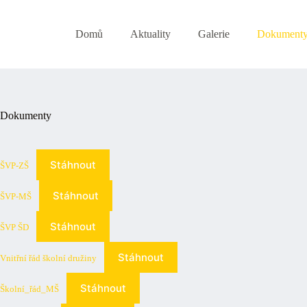
Skip
to
content
Domů
Aktuality
Galerie
Dokument
Dokumenty
Stáhnout
ŠVP-ZŠ
Stáhnout
ŠVP-MŠ
Stáhnout
ŠVP ŠD
Stáhnout
Vnitřní řád školní družiny
Stáhnout
Školní_řád_MŠ